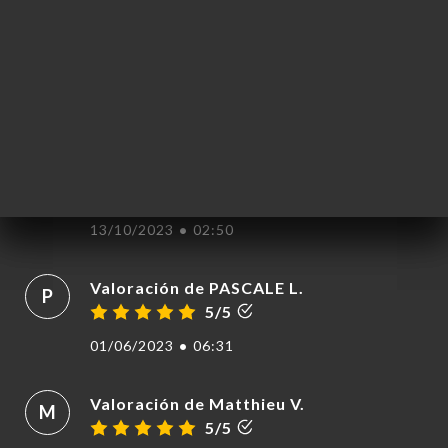
Valoración de CYRIL P.
C
5/5
19/10/2024
•
08:53
Valoración de Catherine S.
C
5/5
CIO
13/10/2023
•
02:50
ERVA
IDO
Valoración de PASCALE L.
P
ERÍA
5/5
EÑA
01/06/2023
•
06:31
NÚ
ACTO
Valoración de Matthieu V.
M
5/5