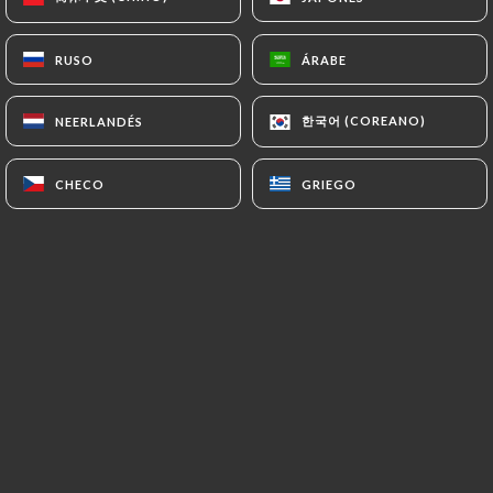
ES
MENÚ
RUSO
RUSO
ÁRABE
ÁRABE
한국어 (COREANO)
한국어 (COREANO)
NEERLANDÉS
NEERLANDÉS
CHECO
CHECO
GRIEGO
GRIEGO
/
INICIO
RESEÑAS
Reseñas
7 Reseñas sobre Uniiti
5 / 5
Marinella