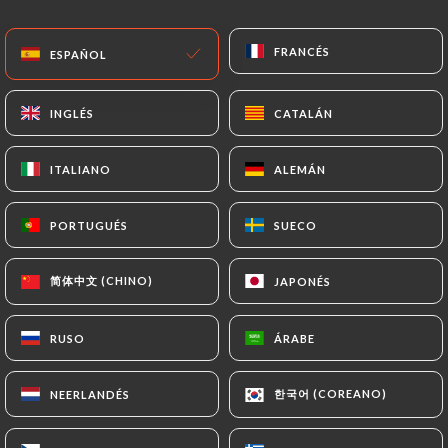
ES
MENÚ
FRANCÉS
FRANCÉS
ESPAÑOL
ESPAÑOL
INGLÉS
INGLÉS
CATALÁN
CATALÁN
ITALIANO
ITALIANO
ALEMÁN
ALEMÁN
/
INICIO
CONTACTO
Contacto
PORTUGUÉS
PORTUGUÉS
SUECO
SUECO
简体中文 (CHINO)
简体中文 (CHINO)
JAPONÉS
JAPONÉS
RUSO
RUSO
ÁRABE
ÁRABE
한국어 (COREANO)
한국어 (COREANO)
NEERLANDÉS
NEERLANDÉS
Bistro 79