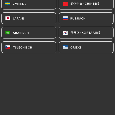
简体中文 (CHINEES)
简体中文 (CHINEES)
ZWEEDS
ZWEEDS
NL
MENU
JAPANS
JAPANS
RUSSISCH
RUSSISCH
한국어 (KOREAANS)
한국어 (KOREAANS)
ARABISCH
ARABISCH
TSJECHISCH
TSJECHISCH
GRIEKS
GRIEKS
/
HOME
REVIEWS
Reviews
7 reviews op Uniiti
5 / 5
100% authentieke, geverifieerde reviews.