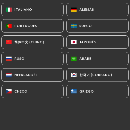
Salsa de tomate, mozzarella, jamón de parma,
berenjena, cebolla, orégano
ITALIANO
ITALIANO
ALEMÁN
ALEMÁN
13.00€
PORTUGUÉS
PORTUGUÉS
SUECO
SUECO
Cuatro estaciones
Salsa de tomate, mozzarella, jamón, pimientos,
简体中文 (CHINO)
简体中文 (CHINO)
JAPONÉS
JAPONÉS
alcachofas, aceitunas, orégano
13.00€
RUSO
RUSO
ÁRABE
ÁRABE
Rímini
한국어 (COREANO)
한국어 (COREANO)
NEERLANDÉS
NEERLANDÉS
Nata fresca, mozzarella, bacon, gorgonzola,
cebolla, orégano
CHECO
CHECO
GRIEGO
GRIEGO
14.00€
cuatro quesos
Salsa de tomate, camembert, queso de cabra,
gorgonzola, parmesano, orégano