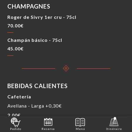
CHAMPAGNES
Roger de Sivry 1er cru - 75cl
70.00€
Champán básico - 75cl
45.00€
BEBIDAS CALIENTES
Cafetería
Avellana - Larga +0,30€
2.00€
Cafe Crema
Pedido
Reserva
Menú
Itinéraire