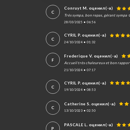
Conruyt M. оценил(-а)
C
Très sympa, bon repas, gérant sympa ☺
28/03/2025
•
06:56
CYRIL P. оценил(-а)
C
24/10/2024
•
01:32
Frederique V. оценил(-а)
F
Accueil très chaleureux et bon rapport
21/10/2024
•
07:17
CYRIL P. оценил(-а)
C
19/10/2024
•
08:53
Catherine S. оценил(-а)
C
13/10/2023
•
02:50
PASCALE L. оценил(-а)
P