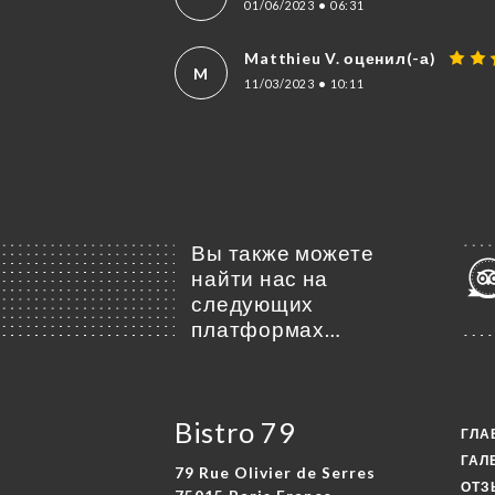
01/06/2023
•
06:31
Matthieu V. оценил(-а)
M
11/03/2023
•
10:11
Вы также можете
найти нас на
следующих
платформах…
Bistro 79
ГЛА
ГАЛ
79 Rue Olivier de Serres
ОТ