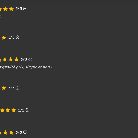
5/5
️
5/5
5/5
 qualité prix, simple et bon !
5/5
5/5
5/5