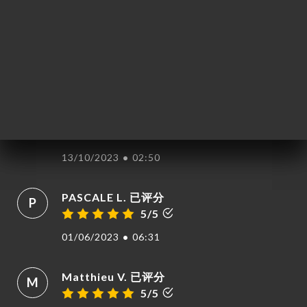
CYRIL P. 已评分
C
5/5
19/10/2024
•
08:53
Catherine S. 已评分
C
页
5/5
订
13/10/2023
•
02:50
单
库
PASCALE L. 已评分
P
5/5
价
单
01/06/2023
•
06:31
系
Matthieu V. 已评分
M
5/5