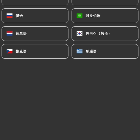
菜单
ZH
俄语
俄语
阿拉伯语
阿拉伯语
荷兰语
荷兰语
한국어（韩语）
한국어（韩语）
捷克语
捷克语
希腊语
希腊语
/
主页
评价
评价
7 Uniiti 评论
5 / 5
评论已核实，100% 真实。