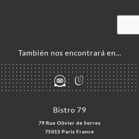
ERVA
IDO
ERÍA
EÑA
NÚ
También nos encontrará en…
ACTO
Bistro 79
79 Rue Olivier de Serres
75015 Paris France