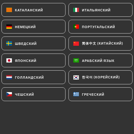
перец, оливки, орегано
КАТАЛАНСКИЙ
КАТАЛАНСКИЙ
ИТАЛЬЯНСКИЙ
ИТАЛЬЯНСКИЙ
14.00€
НЕМЕЦКИЙ
НЕМЕЦКИЙ
ПОРТУГАЛЬСКИЙ
ПОРТУГАЛЬСКИЙ
Воттория
Томатный соус, моцарелла, пармская ветчина,
简体中文 (КИТАЙСКИЙ)
简体中文 (КИТАЙСКИЙ)
ШВЕДСКИЙ
ШВЕДСКИЙ
баклажаны, лук, орегано
13.00€
ЯПОНСКИЙ
ЯПОНСКИЙ
АРАБСКИЙ ЯЗЫК
АРАБСКИЙ ЯЗЫК
Четыре сезона
한국어 (КОРЕЙСКИЙ)
한국어 (КОРЕЙСКИЙ)
ГОЛЛАНДСКИЙ
ГОЛЛАНДСКИЙ
Томатный соус, моцарелла, ветчина, перец,
артишоки, оливки, орегано
13.00€
ЧЕШСКИЙ
ЧЕШСКИЙ
ГРЕЧЕСКИЙ
ГРЕЧЕСКИЙ
Римини
Свежие сливки, моцарелла, бекон, горгонзола,
лук, орегано