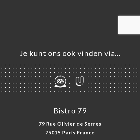
ME
VEREN
ELLEN
ERIJ
IEW
NU
Je kunt ons ook vinden via…
TACT
Bistro 79
79 Rue Olivier de Serres
75015 Paris France