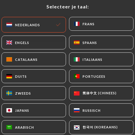
Selecteer je taal:
Selecteer je taal:
NL
MENU
FRANS
FRANS
NEDERLANDS
NEDERLANDS
ENGELS
ENGELS
SPAANS
SPAANS
/
CATALAANS
CATALAANS
ITALIAANS
ITALIAANS
HOME
CONTACT
Contact
DUITS
DUITS
PORTUGEES
PORTUGEES
简体中文 (CHINEES)
简体中文 (CHINEES)
ZWEEDS
ZWEEDS
JAPANS
JAPANS
RUSSISCH
RUSSISCH
Bistro 79
한국어 (KOREAANS)
한국어 (KOREAANS)
ARABISCH
ARABISCH