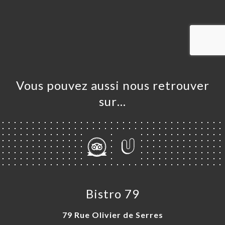
UEIL
RVER
ANDER
ERIE
IS
RTE
Vous pouvez aussi nous retrouver
TACT
sur…
Bistro 79
79 Rue Olivier de Serres