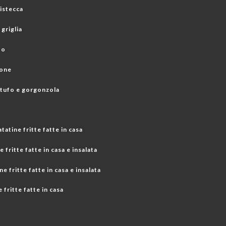
bistecca
 griglia
to
mone
rtufo e gorgonzola
atine fritte fatte in casa
ritte fatte in casa e insalata
 fritte fatte in casa e insalata
e fritte fatte in casa