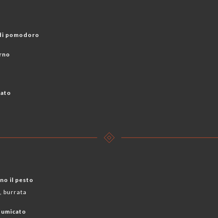
ALDE
 di pomodoro
orno
cato
i
nno il pesto
, burrata
fumicato