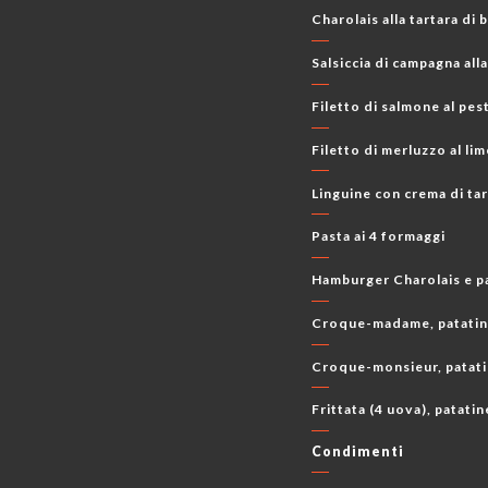
Charolais alla tartara di 
Salsiccia di campagna alla
Filetto di salmone al pes
Filetto di merluzzo al li
Linguine con crema di ta
Pasta ai 4 formaggi
Hamburger Charolais e pat
Croque-madame, patatine f
Croque-monsieur, patatine
Frittata (4 uova), patatin
Condimenti