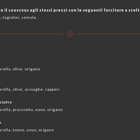
on il couscous agli stessi prezzi con le seguenti farciture a scel
o, fagiolini, semola
rella, olive, origano
ella, olive, acciughe, capperi
ciutto
rella, prosciutto, uovo, origano
o
rella, tonno, uovo, origano