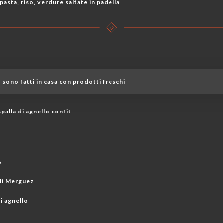
, pasta, riso, verdure saltate in padella
 sono fatti in casa con prodotti freschi
palla di agnello confit
o
di Merguez
i agnello