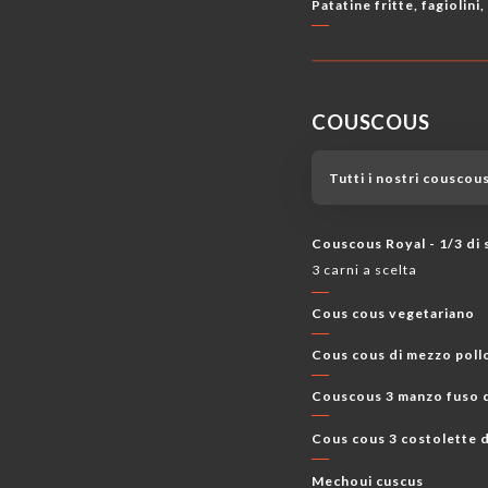
Patatine fritte, fagiolini
COUSCOUS
Tutti i nostri couscous
Couscous Royal - 1/3 di s
3 carni a scelta
Cous cous vegetariano
Cous cous di mezzo poll
Couscous 3 manzo fuso 
Cous cous 3 costolette d
Mechoui cuscus