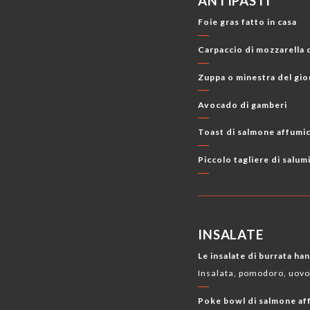
ANTIPASTI
CARTA DEI VINI
CHAMPAGNE
BEVANDE C
Foie gras fatto in casa
Carpaccio di mozzarella
Zuppa o minestra del gi
Avocado di gamberi
Toast di salmone affumi
Piccolo tagliere di salum
INSALATE
Le insalate di burrata ha
Insalata, pomodoro, uovo
Poke bowl di salmone af