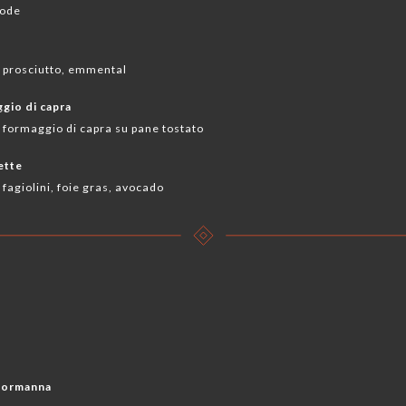
sode
, prosciutto, emmental
ggio di capra
 formaggio di capra su pane tostato
ette
 fagiolini, foie gras, avocado
 normanna