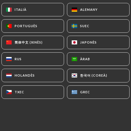
13.00€
ITALIÀ
ITALIÀ
ALEMANY
ALEMANY
Rimini
PORTUGUÈS
PORTUGUÈS
SUEC
SUEC
Crème fraiche, mozzarella, lardons, gorgonzola,
oignons, origan
简体中文 (XINÈS)
简体中文 (XINÈS)
JAPONÈS
JAPONÈS
14.00€
RUS
RUS
ÀRAB
ÀRAB
Quatre fromages
Sauce tomate, camembert, chèvre, gorgonzola,
한국어 (COREÀ)
한국어 (COREÀ)
parmesan, origan
HOLANDÈS
HOLANDÈS
14.00€
TXEC
TXEC
GREC
GREC
Solari gozgonzola
Sauce tomate, mozzarella, aubergines, gorgonzola,
poivrons, tomates cerises
14.00€