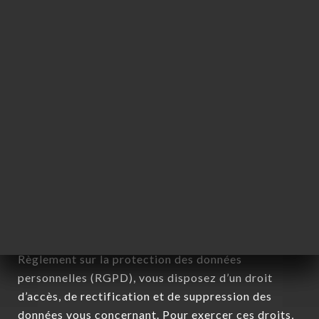
permettent, sous quelque forme que ce soit,
directement ou non, l'identification des personnes
physiques auxquelles elles s'appliquent » (article 4
de la loi n° 78-17 du 6 janvier 1978).
12. Utilisation des données dans le
cadre de l'inscription à la newsletter.
Données récoltées aux fins d’envoi d’offres
commerciales relatives à l’enseigne BISTRO 79.
Les données récoltées pourront être traitées par
l’ensemble des filiales et sous filiales de la société.
Conformément à la loi Informatique et Liberté du 6
Janvier 1978 et modifiée en 2004 ainsi qu’au
Règlement sur la protection des données
personnelles (RGPD), vous disposez d’un droit
d’accès, de rectification et de suppression des
données vous concernant. Pour exercer ces droits,