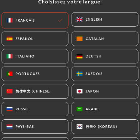
Choisissez votre langue:
Choisissez votre langue:
notamment en matière de conservation ou
d’archivage des documents. Enfin, les Utilisateurs
ENGLISH
ENGLISH
FRANÇAIS
FRANÇAIS
de
https://bistro-79.com
peuvent déposer une
réclamation auprès des autorités de contrôle, et
notamment de la CNIL
ESPAÑOL
ESPAÑOL
CATALAN
CATALAN
(
https://www.cnil.fr/fr/plaintes
).
ITALIANO
ITALIANO
DEUTSH
DEUTSH
7.4 Non-communication des données personnelles
https://bistro-79.com
s’interdit de traiter,
PORTUGUÊS
PORTUGUÊS
SUÉDOIS
SUÉDOIS
héberger ou transférer les Informations collectées
sur ses Clients vers un pays situé en dehors de
简体中文 (CHINESE)
简体中文 (CHINESE)
JAPON
JAPON
l’Union européenne ou reconnu comme « non
adéquat » par la Commission européenne sans en
RUSSIE
RUSSIE
ARABE
ARABE
informer préalablement le client. Pour autant,
https://bistro-79.com
reste libre du choix de ses
한국어 (KOREAN)
한국어 (KOREAN)
PAYS-BAS
PAYS-BAS
sous-traitants techniques et commerciaux à la
condition qu’il présentent les garanties suffisantes