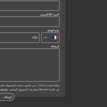
البريد الإلكتروني
رقم الهاتف
الرسالة
وفقًا للمادة L.223-2 من قانون حماية ا
gouv.fr
في قائمة Bloctel لمعارضة التسويق الهاتفي:
إرسال