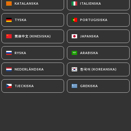
KATALANSKA
KATALANSKA
ITALIENSKA
ITALIENSKA
Öppet idag till 00:00
TYSKA
TYSKA
PORTUGISISKA
PORTUGISISKA
简体中文 (KINESISKA)
简体中文 (KINESISKA)
JAPANSKA
JAPANSKA
Bistro 79
RYSKA
RYSKA
ARABISKA
ARABISKA
7 OMDÖME
한국어 (KOREANSKA)
한국어 (KOREANSKA)
NEDERLÄNDSKA
NEDERLÄNDSKA
RESTAURANT DE GRILLADES
79 Rue Olivier De Serres
TJECKISKA
TJECKISKA
GREKISKA
GREKISKA
75015 Paris France
Vilka är vi?