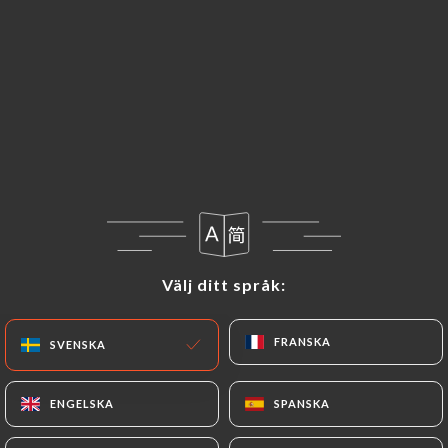
SV
MENY
Välj ditt språk:
Välj ditt språk:
FRANSKA
FRANSKA
SVENSKA
SVENSKA
ENGELSKA
ENGELSKA
SPANSKA
SPANSKA