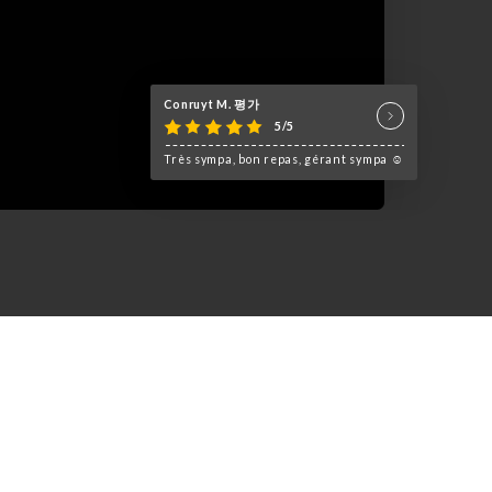
Conruyt M. 평가
5/5
Très sympa, bon repas, gérant sympa ☺️
guster le meilleur des plats