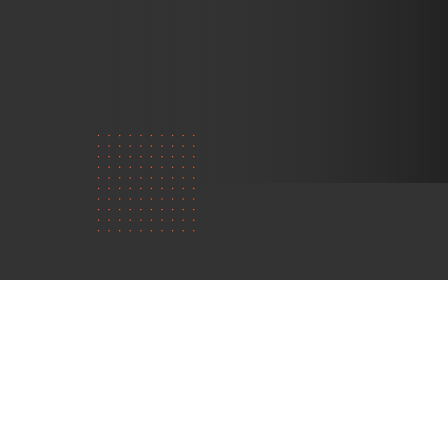
Quem
somos?