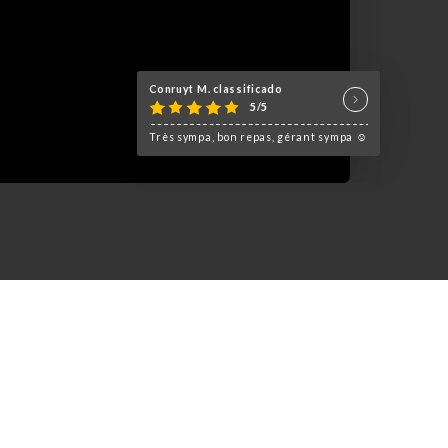
Conruyt M. classificado
5/5
Très sympa, bon repas, gérant sympa ☺️
guster le meilleur des plats