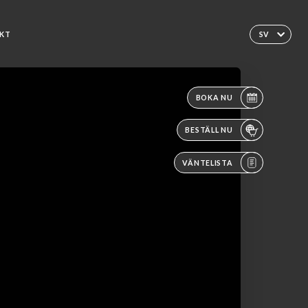
KT
SV
BOKA NU
BESTÄLL NU
VÄNTELISTA