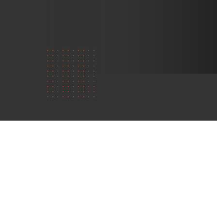
Vilka är
vi?