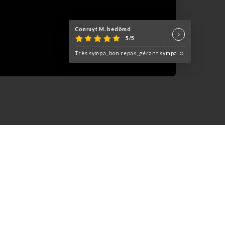
Conruyt M. bedömd
5/5
Très sympa, bon repas, gérant sympa ☺️
guster le meilleur des plats