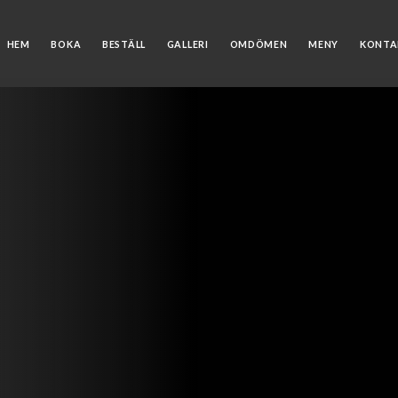
HEM
BOKA
BESTÄLL
GALLERI
OMDÖMEN
MENY
KONTA