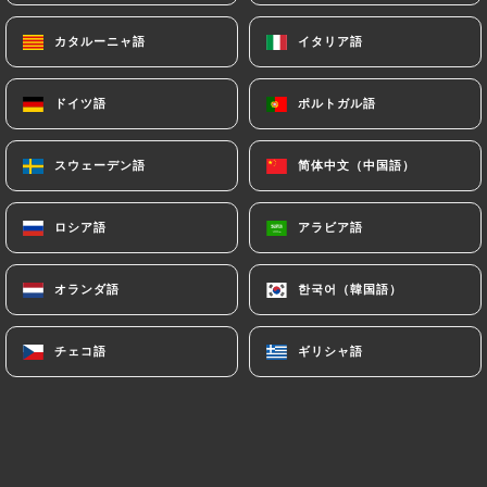
閉店 - 開店 06:30
カタルーニャ語
カタルーニャ語
イタリア語
イタリア語
ドイツ語
ドイツ語
ポルトガル語
ポルトガル語
スウェーデン語
スウェーデン語
简体中文（中国語）
简体中文（中国語）
Bistro 79
ロシア語
ロシア語
アラビア語
アラビア語
レビュー件数 7
RESTAURANT DE GRILLADES
オランダ語
オランダ語
한국어（韓国語）
한국어（韓国語）
79 Rue Olivier De Serres
75015 Paris France
チェコ語
チェコ語
ギリシャ語
ギリシャ語
弊社について