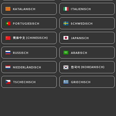
Geschlossen – öffnet um 06:30
KATALANISCH
KATALANISCH
ITALIENISCH
ITALIENISCH
PORTUGIESISCH
PORTUGIESISCH
SCHWEDISCH
SCHWEDISCH
简体中文 (CHINESISCH)
简体中文 (CHINESISCH)
JAPANISCH
JAPANISCH
Bistro 79
RUSSISCH
RUSSISCH
ARABISCH
ARABISCH
7 BEWERTUNG
RESTAURANT DE GRILLADES
한국어 (KOREANISCH)
한국어 (KOREANISCH)
NIEDERLÄNDISCH
NIEDERLÄNDISCH
79 Rue Olivier De Serres
75015 Paris France
TSCHECHISCH
TSCHECHISCH
GRIECHISCH
GRIECHISCH
Über uns