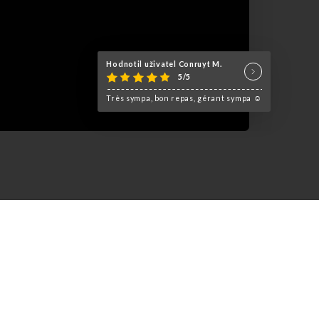
Hodnotil uživatel Conruyt M.
5/5
Très sympa, bon repas, gérant sympa ☺️
guster le meilleur des plats