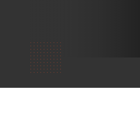
Kdo
jsme?