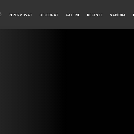
Ů
REZERVOVAT
OBJEDNAT
GALERIE
RECENZE
NABÍDKA